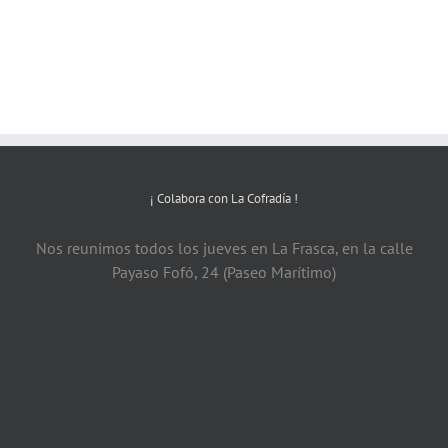
¡ Colabora con La Cofradía !
Nos reunimos todos los jueves en La Frasca, en la calle
Payaso Fofó, 24 (Paseo Marítimo)