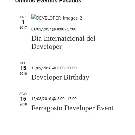
Últimos Eventos Pasados
la
búsqueda
de
fecha.
Evento
y
ENE
1
vistas
2017
01/01/2017 @ 8:00
-
17:00
de
Día Internatcional del
Eventos
Developer
SEP
15
15/09/2016 @ 8:00
-
17:00
2016
Developer Birthday
AGO
15
15/08/2016 @ 8:00
-
17:00
2016
Ferragosto Developer Event