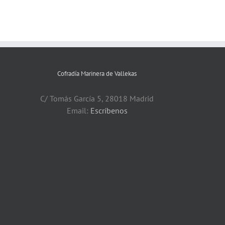
Cofradía Marinera de Vallekas
C/ Tomás García 5, 28018 Madrid
Email:
Escríbenos