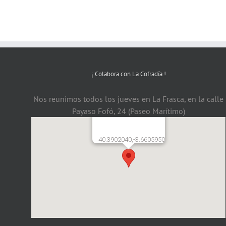
¡ Colabora con La Cofradía !
Nos reunimos todos los jueves en La Frasca, en la calle
Payaso Fofó, 24 (Paseo Marítimo)
40.3902040,-3.6605950