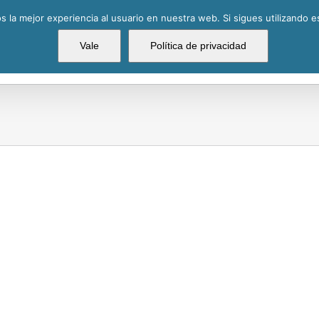
 la mejor experiencia al usuario en nuestra web. Si sigues utilizando 
La Cofradía
Batalla Nava
Vale
Política de privacidad
 Naval
Batalla Naval
Ba
22
2019
al
Batalla Naval
Batall
2022
2019
Batalla Naval
Batalla Nava