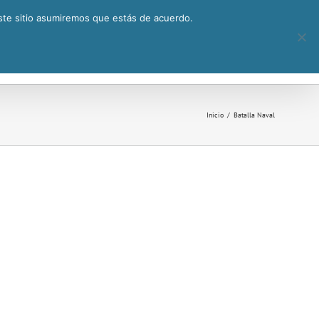
este sitio asumiremos que estás de acuerdo.
l
Premio a la Utopía
Actividades
Inicio
Batalla Naval
talla Naval
2017
a Naval
Batalla Naval
2017
l
Batalla Naval