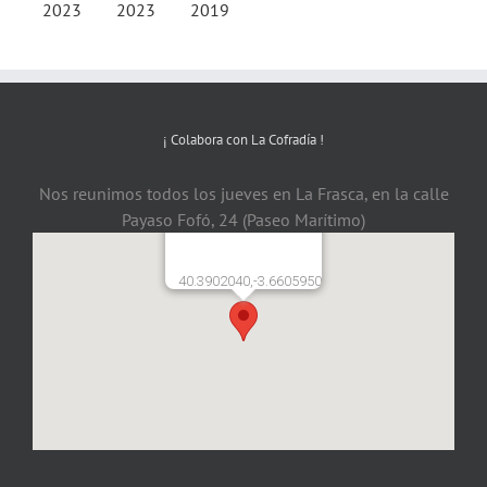
¡ Colabora con La Cofradía !
Nos reunimos todos los jueves en La Frasca, en la calle
Payaso Fofó, 24 (Paseo Marítimo)
40.3902040,-3.6605950