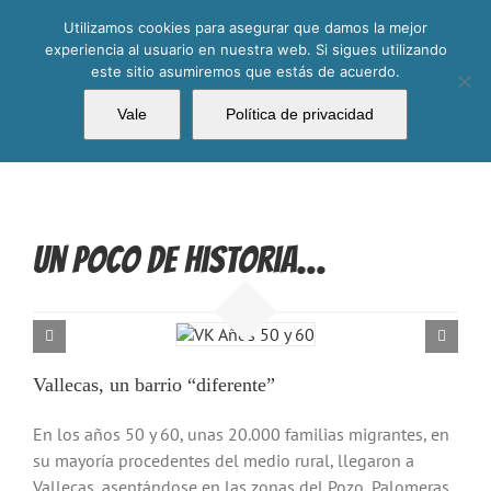
Saltar
Utilizamos cookies para asegurar que damos la mejor
al
experiencia al usuario en nuestra web. Si sigues utilizando
contenido
este sitio asumiremos que estás de acuerdo.
La Cofradía Marinera de Vallekas
Vale
Política de privacidad
Un Poco De Historia…
Vallecas, un barrio “diferente”
En los años 50 y 60, unas 20.000 familias migrantes, en
su mayoría procedentes del medio rural, llegaron a
Vallecas, asentándose en las zonas del Pozo, Palomeras