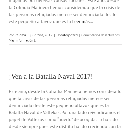
mojamos por diversas causas sociales. Este año, desde
la Cofradía Marinera hemos considerado que la crisis de
las personas refugiadas merece ser denunciada desde
este pequeño altavoz que es la
Leer más...
en
Por
Paloma
|
julio 2nd, 2017
|
Uncategorized
|
Comentarios desactivados
Reunió
Más información
volunta
y
volunta
Batalla
Naval
2017
¡Ven a la Batalla Naval 2017!
Este año, desde la Cofradía Marinera hemos considerado
que la crisis de las personas refugiadas merece ser
denunciada desde este pequeño altavoz que es la
Batalla Naval de Vallekas. Por una lado reivindicamos el
papel de Vallekas como “puerto” de acogida. Lo ha sido
desde siempre pues este distrito ha ido creciendo con la