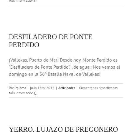
Fotos
Más información
de
la
Batalla
Naval
2017
DESFILADERO DE PONTE
PERDIDO
¡Vallekas, Puerto de Mar! Desde hoy, Monte Perdido es
"Desfiladero de Ponte Perdido"... de agua. ¡Nos vemos el
domingo en la 36ª Batalla Naval de Vallekas!
en
Por
Paloma
|
julio 15th, 2017
|
Actividades
|
Comentarios desactivados
DESFILA
Más información
DE
PONTE
PERDIDO
YERRO, LUJAZO DE PREGONERO