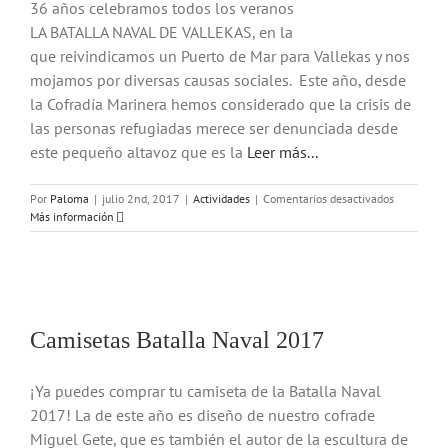
36 años celebramos todos los veranos
LA BATALLA NAVAL DE VALLEKAS, en la
que reivindicamos un Puerto de Mar para Vallekas y nos
mojamos por diversas causas sociales. Este año, desde
la Cofradía Marinera hemos considerado que la crisis de
las personas refugiadas merece ser denunciada desde
este pequeño altavoz que es la
Leer más...
en
Por
Paloma
|
julio 2nd, 2017
|
Actividades
|
Comentarios desactivados
REUNIÓN
Más información
COLABOR
BATALLA
NAVAL
2017
Camisetas Batalla Naval 2017
¡Ya puedes comprar tu camiseta de la Batalla Naval
2017! La de este año es diseño de nuestro cofrade
Miguel Gete, que es también el autor de la escultura de