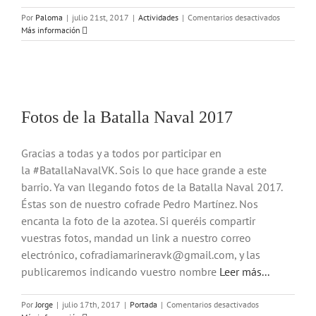
en
Por
Paloma
|
julio 21st, 2017
|
Actividades
|
Comentarios desactivados
SOLIDARI
Más información
CON
LA
FLOTA
PESQUER
DE
GAZA
Fotos de la Batalla Naval 2017
Gracias a todas y a todos por participar en
la #BatallaNavalVK. Sois lo que hace grande a este
barrio. Ya van llegando fotos de la Batalla Naval 2017.
Éstas son de nuestro cofrade Pedro Martínez. Nos
encanta la foto de la azotea. Si queréis compartir
vuestras fotos, mandad un link a nuestro correo
electrónico, cofradiamarineravk@gmail.com, y las
publicaremos indicando vuestro nombre
Leer más...
en
Por
Jorge
|
julio 17th, 2017
|
Portada
|
Comentarios desactivados