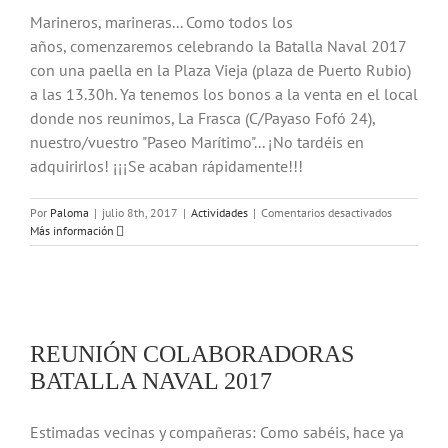
Marineros, marineras... Como todos los
años, comenzaremos celebrando la Batalla Naval 2017
con una paella en la Plaza Vieja (plaza de Puerto Rubio)
a las 13.30h. Ya tenemos los bonos a la venta en el local
donde nos reunimos, La Frasca (C/Payaso Fofó 24),
nuestro/vuestro "Paseo Marítimo"... ¡No tardéis en
adquirirlos! ¡¡¡Se acaban rápidamente!!!
en
Por
Paloma
|
julio 8th, 2017
|
Actividades
|
Comentarios desactivados
PAELLA
Más información
DE
LA
BATALLA
NAVAL
2017
REUNIÓN COLABORADORAS
BATALLA NAVAL 2017
Estimadas vecinas y compañeras: Como sabéis, hace ya