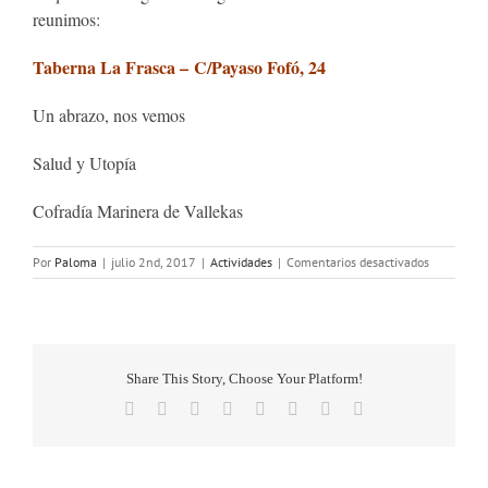
reunimos:
Taberna La Frasca – C/Payaso Fofó, 24
Un abrazo, nos vemos
Salud y Utopía
Cofradía Marinera de Vallekas
en
Por
Paloma
|
julio 2nd, 2017
|
Actividades
|
Comentarios desactivados
REUNIÓN
COLABOR
BATALLA
NAVAL
2017
Share This Story, Choose Your Platform!
Facebook
Twitter
Reddit
LinkedIn
Tumblr
Pinterest
Vk
Correo
electrónico