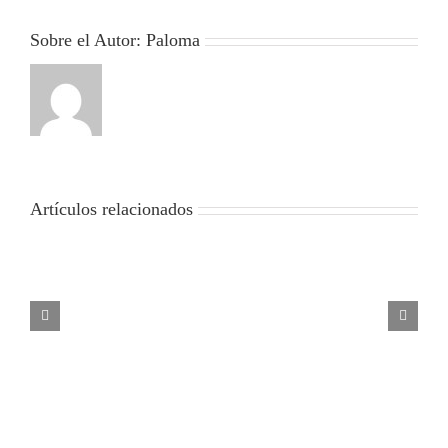
Sobre el Autor:
Paloma
Artículos relacionados
SOLIDARIDAD
DESFILADER
CON
PONTE PERD
LA
FLOTA
PESQUERA
DE