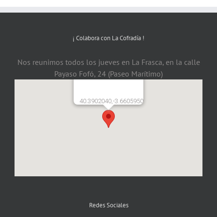
¡ Colabora con La Cofradía !
Nos reunimos todos los jueves en La Frasca, en la calle
Payaso Fofó, 24 (Paseo Marítimo)
40.3902040,-3.6605950
Redes Sociales