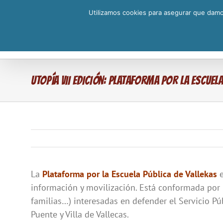
Saltar
Utilizamos cookies para asegurar que damos
al
contenido
Utopía VII Edición: Plataforma por la Escuela
La
Plataforma por la Escuela Pública de Vallekas
e
información y movilización. Está conformada por p
familias…) interesadas en defender el Servicio Pú
Puente y Villa de Vallecas.