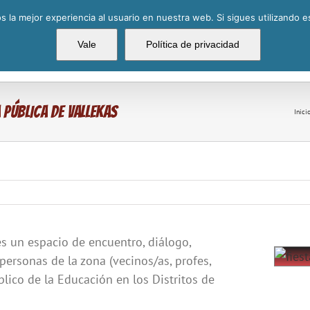
 la mejor experiencia al usuario en nuestra web. Si sigues utilizando 
La Cofradía
Batalla Naval
Vale
Política de privacidad
 Pública de Vallekas
Inici
s un espacio de encuentro, diálogo,
View
ersonas de la zona (vecinos/as, profes,
Larger
blico de la Educación en los Distritos de
Image