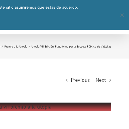
este sitio asumiremos que estás de acuerdo.
Premio a la Utopía
Actividades
o
Premio a la Utopía
Utopía VII Edición: Plataforma por la Escuela Pública de Vallekas
Previous
Next