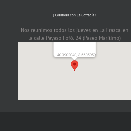
¡ Colabora con La Cofradía !
Nos reunimos todos los jueves en La Frasca, en
la calle Payaso Fofó, 24 (Paseo Marítimo)
40.3902040,-3.6605950